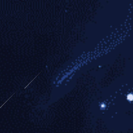
体育直播
涵盖足球、篮球、网球等项目的全球赛事直播，
高清画质、低延迟体验，适合追求流畅观赛的用
户。