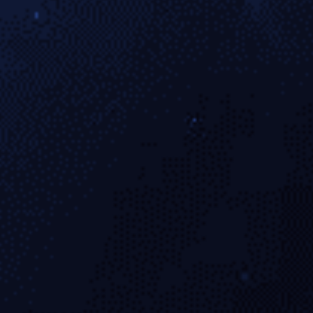
界面清晰，逻辑顺，爸妈都能轻松上
能感
版本更新也稳
手。查分数、看直播都很方便，也不
化，日常用着
容易卡。
阿斌 ·
Leo · 成都
资深用
老用户
示
不断升级。