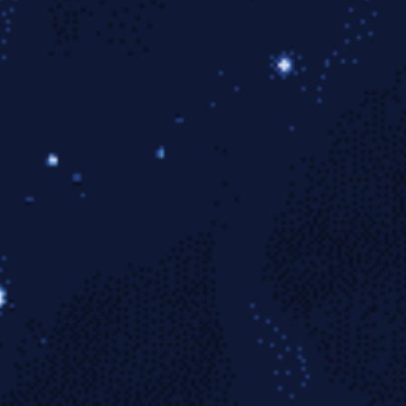
赛事解说
多语种解说覆盖国际赛事，结合战术分析与实时
解读，提升用户观赛理解深度。