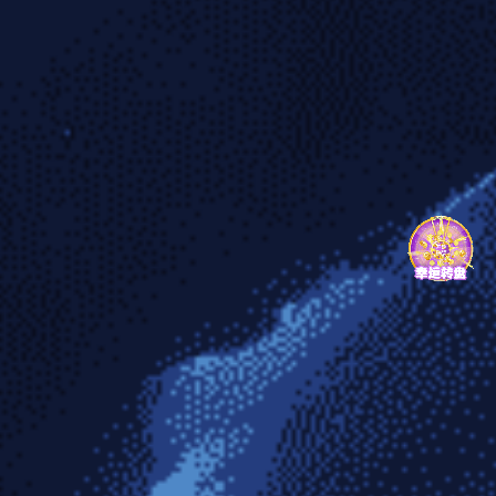
数据中心
整合历史战绩、球员状态与赛事趋势，星空体育
APP官方入口-星空(中国) 为专业用户提供多维度
分析支持。