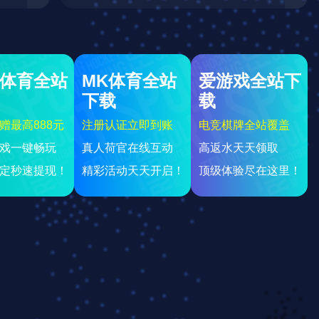
支持
线，提供实时响应的技术支持与使用指导，保障平台
作与隐私保护，力
异常防控层