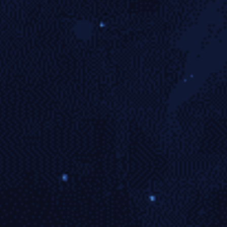
v6.3.0
发布于 2025年10月
多设备同步机制上线，账号数据无缝切换。
推荐逻辑升级，提升用户内容匹配准确度。
新增教学专区，图文视频助力新手快速上手。
v6.0.0
发布于 2025年3月
首页结构重构，焦点赛事板块重新设计。
新增提醒功能，支持微信及站内通知。
性能提升，加载更迅速流畅。