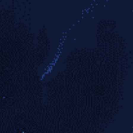
双因子验证
行为识别
通过设备指纹识别、人机验证等方式，全面阻挡
非法访问尝试。
星空体