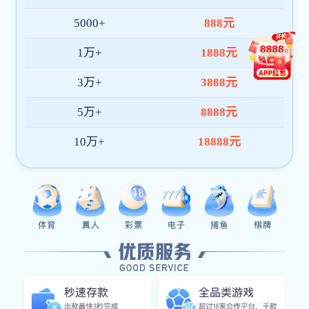
数据合规卓越平台
平台顺利通过 GDPR 与 ISO 多项认证，建立技术安全新标
准。
用户满意度大奖