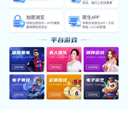
星空体育APP官方入口-星空(中国) 用户活跃度与续访率连续
三年领先，综合评分稳定保持高位。
App下载
关于我们
隐私政策
服务协议
网站地图
认识 星空体育app官方入口
星空体育app官方入口官方网站【KY1.AC】官网认证:手机版、app
下载、登录入口、官方网站、网页版、平台、网址、地址、注册、娱
乐，星空体育app官方入口(中国)官方网站欢迎大家选择真正的官方
通道，同时我们提供全天候7x24小时在线服务，第一时间处理各类问
题，正规集团平台有保障，欢迎体验！