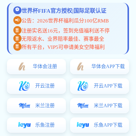
4. 我有哪些行为是不被允许的？
5. 我的信息会被如何保护？
6. 协议条款是否会变更？
7. 如有疑问应如何联系？
荣誉与成就
星空体育app官方入口 在多个国际赛事科技平台评比中脱颖
而出，持续提升安全性与观赛体验。