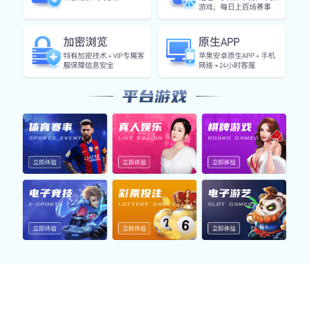
下半场开始后，河南俱乐部试图调整战术，加强攻击
力度，但始终未能有效破解绿城的防守体系。随着时
间推移，体能消耗逐渐显现出来，河南队显得愈加急
躁，而绿城则越发冷静，将比分锁定在2:0，为他们赢
得了一场宝贵胜利。
2、双方阵容及发挥情况
在本次交锋中，两队均派出了各自最强阵容。河南俱
乐部彩陶坊依然围绕着几位核心球员展开，包括他们
的前锋和中场组织者。然而，这些关键球员在面对绿
城时未能发挥出应有水平，多次错失良机，让本可以
改变局势的机会化为泡影。
相比之下，浙江俱乐部绿城则充分利用了自身优势，