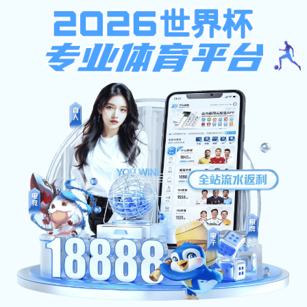
立即注册
星空体育app官方入口
带您畅
享全球体育盛事
专业平台，数据精准，
高清直播
覆盖热门体育项
目。
聚焦足球、篮球、电竞等赛事，
每日内容实时更
新
。
极速访问
下载APP