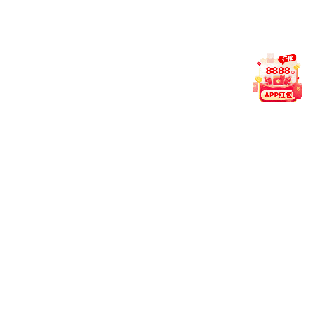
经过这轮较量后，对于两支球队而言，都存在需要改
进之处。对于河南俱乐部来说，需要重新审视自己的
战略部署，以便能够更好地应对高强度对抗。而教练
组也应该针对本轮失败进行深入剖析，在提高技战术
水平方面有所突破，以增强球队整体竞争力。
与此同时，对于浙江俱乐部来说，这次胜利意味着他
们将在接下来的赛事中积累更多信心。但如何保持这
种状态，并继续挖掘潜力，是接下来亟需解决的问
题。另外，与其他强敌交手时，他们必须保持警惕，
以免因轻敌而导致不必要失分。
总而言之，这是一场充满悬念与激情的大赛，它不仅
展示了足球竞技之美，更提醒我们任何时候都不能忽
视细节的重要性。在今后的赛季里，希望两支球队都