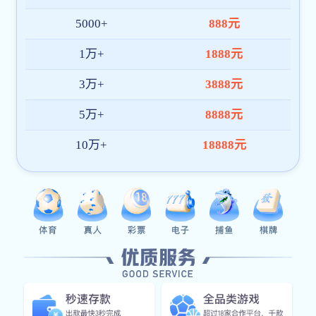
赛画卷。
1、比赛分析与战术对比
本场比赛中，河南俱乐部彩陶坊虽然在主场作战，但
从开局阶段来看，他们的表现并不理想。浙江绿城则
展现出强大的进攻火力，通过快速反击和稳健的控球
策略，不断给河南防线施加压力。在上半场，河南队
频繁出现失误，导致对方抓住机会取得领先。
从整体战术上看，河南队偏向于控制中场，通过传导
球来寻找破门机会。然而，在面对绿城严密的防守
时，他们显得无能为力。相反，绿城则采取了更加直
接的进攻方式，通过边路突破和快速传递撕裂了河南
队的防线。这种鲜明的战术差异使得双方在比赛中的
表现大相径庭。