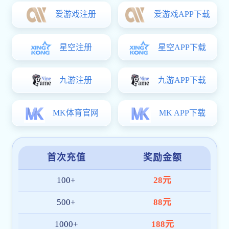
河南俱乐部彩陶坊遭遇浙江俱
乐部绿城零封比赛分析与精彩
瞬间回顾
2026-06-27 07:57
42 次阅读
首页
/
体育动态
在近期的一场激烈对决中，河南俱乐部彩陶坊迎战浙
江俱乐部绿城，两队的较量成为球迷们津津乐道的话
题。尽管河南队在主场作战，但最终却以0:2被对手零
封，这不仅让球队的士气受到打击，也引发了外界对
于两队表现的广泛讨论。本文将从比赛分析、双方阵
容、精彩瞬间和未来展望四个方面，对这场比赛进行
详细回顾与分析，以期为读者呈现一幅更为完整的比